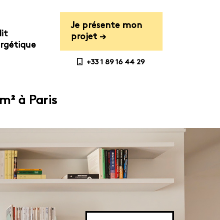
Je présente mon
it
projet →
rgétique
+33 1 89 16 44 29
m² à Paris